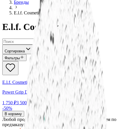
Бренды
E.l.f. Cosmetics
E.l.f. Cosmetics
Сортировка
Фильтры
E.l.f. Cosmetics
Power Grip Dewy Setting Spray
1 750 ₽
3 500 ₽
-50%
В корзину
Любой продукт, которого нет в наличии, мы привезем по
предзаказу: