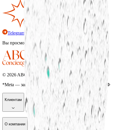
Telegram
WhatsApp*
MAX
Вы просмотрели все товары
©
2026
ABC Консьерж-сервис
*Meta — запрещенная организация на территории РФ
Клиентам
О компании