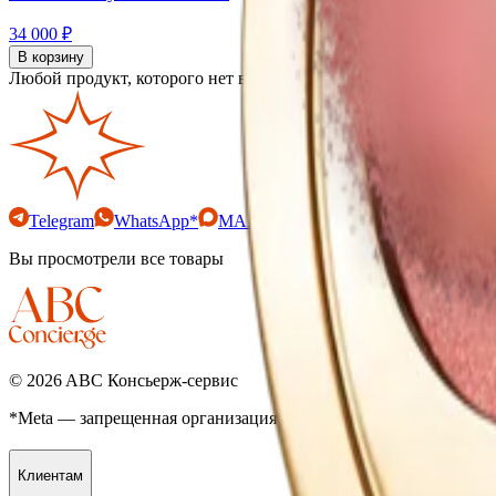
34 000 ₽
В корзину
Любой продукт, которого нет в наличии, мы привезем по предз
Telegram
WhatsApp*
MAX
Вы просмотрели все товары
©
2026
ABC Консьерж-сервис
*Meta — запрещенная организация на территории РФ
Клиентам