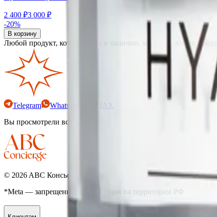
2 400 ₽
3 000 ₽
-20%
В корзину
Любой продукт, которого нет в наличии, мы привезем по предз
Telegram
WhatsApp*
MAX
Вы просмотрели все товары
©
2026
ABC Консьерж-сервис
*Meta — запрещенная организация на территории РФ
Клиентам