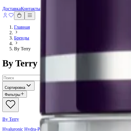
Доставка
Контакты
Главная
Бренды
By Terry
By Terry
Сортировка
Фильтры
By Terry
Hyaluronic Hydra-Powder Travel-Size